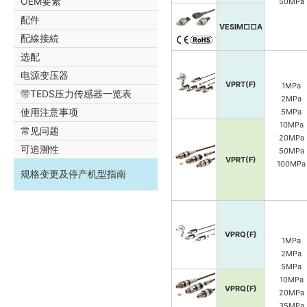
OEM要素
50MPa
校准量程
配件
VCCP
VESIM
□□
A
(1.5kPa ab
配線接続
5Pa abs
选配
10kPa abs
电源变压器
VPRT(F)
1MPa
带TEDS压力传感器一览表
2MPa
使用注意事项
5MPa
10MPa
常见问题
20MPa
可追溯性
50MPa
VPRT(F)
100MPa
规格变更及停产机型指南
VPRQ(F)
1MPa
2MPa
5MPa
10MPa
VPRQ(F)
20MPa
35MPa