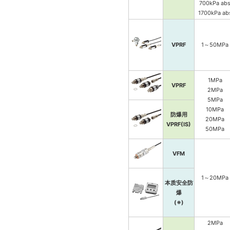
700kPa ab
1700kPa ab
VPRF
1～50MPa
1MPa
VPRF
2MPa
5MPa
10MPa
防爆用
20MPa
VPRF(IS)
50MPa
VFM
1～20MPa
本质安全防
爆
(※)
2MPa