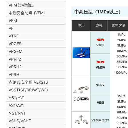
100kPa ab
VFM 过程输出
200kPa ab
中高压型（1MPa以上）
本质安全防爆 (VFM)
500kPa ab
VAR3(G3)
700kPa ab
VFM
照片
型号
额定容量
100kPa
VF
200kPa
1MPa
VTRF
700kPa
NEW
2MPa
防爆用
1700kPa
VPGFS
VMSI
5MPa
VPRNP(IS)
100kPa ab
VPGFM
10MPa
200kPa ab
20MPa
VPRF2
700kPa ab
35MPa
NEW
1700kPa a
VPRH2
50MPa
VMSV
100kPa
100MPa
VPRH
200kPa
齐纳式安全栅 VEK216
VPNPR(G)
700kPa
VESV
1700kPa
VSST(SF/RR/WT/WF)
100kPa ab
1MPa
HS1/HV1
200kPa ab
3MPa
VESI
700kPa ab
VPNPR(G)
AS1/AV1
5MPa
1700kPa a
10MPa
NS1/NV1
20MPa
VESIM
□□
T
VSHS/VSHT
35MPa
10kPa ab