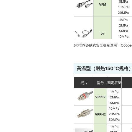
5MPa
VFM
10MPa
20MPa
1MPa
2MPa
5MPa
VF
10MPa
20MPa
(※)推荐齐纳式安全栅制造商：Cooper In
50MPa
10MPa
VTRF
35MPa
高温型（耐热150℃规格
5MPa
10MPa
照片
型号
额定容量
VPGFS
20MPa
1MPa
50MPa
VPRF2
2MPa
200kPa
5MPa
500kPa
VPGFM
10MPa
1MPa
20MPa
VPRH2
50MPa
1MPa