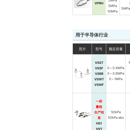
2MPa
VPRH
5MPa
5MPa
10MPa
用于半导体行业
照片
型号
额定容量
VSST
0～0.4MPa
VSSF
0～0.6MPa
VSRR
0～1MPa
VSWT
VSWF
一些
量程
50kPa
生产结
50kPa abs
束
HS1
HV1