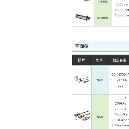
35MPa
P3MB
5000bar
50MPa
VPVQ(F)
10000ba
100MPa
15000ba
P3MBP
平面型
照片
型号
额定容量
100～1700k
VNF
100～1700k
abs
100kPa
200kPa
700kPa
1700kPa
VNF
100kPa ab
200kPa ab