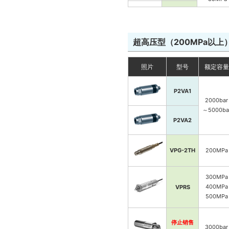
50MPa
防爆用
100MPa
VPRQ(IS)
VPRQF(IS)
超高压型（200MPa以上
照片
型号
额定容量
VPVT(F)
1MPa
2MPa
P2VA1
5MPa
2000bar
10MPa
～5000ba
20MPa
P2VA2
50MPa
VPVT(F)
100MPa
VPG-2TH
200MPa
300MPa
1MPa
VPVQ(F)
400MPa
VPRS
2MPa
500MPa
5MPa
10MPa
20MPa
停止销售
3000bar