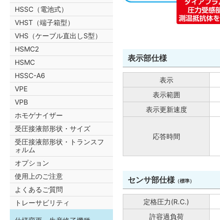
HSSC（電池式）
VHST（端子箱型）
VHS（ケーブル直出しS型）
HSMC2
表示部仕様
HSMC
HSSC-A6
表示
VPE
表示範囲
VPB
表示更新速度
ホモゲナイザー
受圧接液部形状・サイズ
応答時間
受圧接液部形状・トランスフ
ォルム
オプション
使用上のご注意
センサ部仕様
（標準）
よくあるご質問
定格圧力(R.C.)
トレーサビリティ
許容過負荷