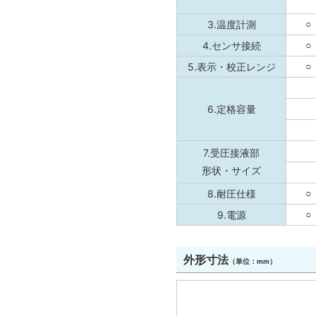
3.温度計測
○
4.センサ接続
○
5.表示・校正レンジ
○
6.定格容量
7.受圧接液部
形状・サイズ
8.耐圧仕様
○
9.電源
○
外形寸法
（単位：mm）