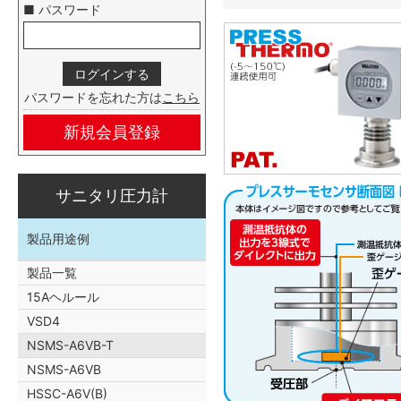
■ パスワード
パスワードを忘れた方は
こちら
新規会員登録
サニタリ圧力計
製品用途例
製品一覧
15Aヘルール
VSD4
NSMS-A6VB-T
NSMS-A6VB
HSSC-A6V(B)