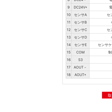
9
DC24V+
電
10
センサA
セ
11
センサB
12
センサC
セ
13
センサD
14
センサE
センサケ
15
COM
制
16
S3
17
AOUT－
18
AOUT+
取