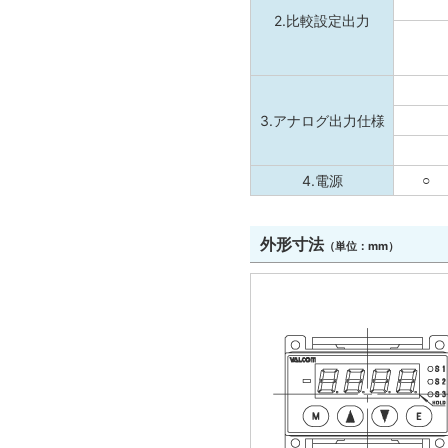
2.比較設定出力
3.アナログ出力仕様
4.電源
○
外形寸法
（単位：mm）