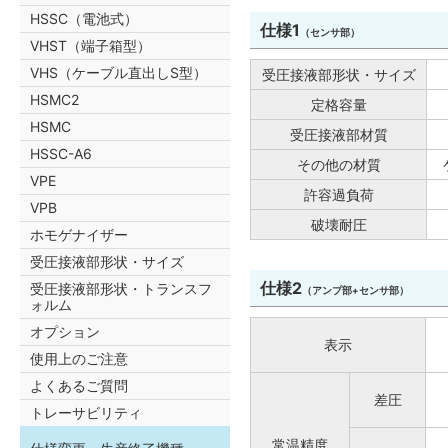
HSSC（電池式）
仕様1
（センサ部）
VHST（端子箱型）
VHS（ケーブル直出しS型）
受圧接液部形状・サイズ
HSMC2
定格容量
HSMC
受圧接液部材質
HSSC-A6
その他の材質
VPE
許容過負荷
VPB
破壊耐圧
ホモゲナイザー
受圧接液部形状・サイズ
仕様2
受圧接液部形状・トランスフ
（アンプ部+センサ部）
ォルム
オプション
表示
使用上のご注意
よくあるご質問
差圧
トレーサビリティ
常温精度