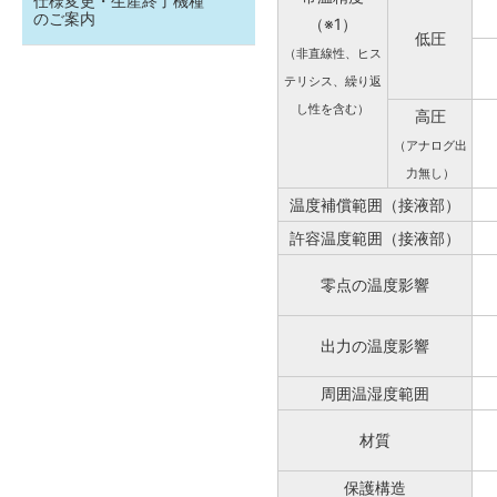
仕様変更・生産終了機種
のご案内
（※1）
低圧
（非直線性、ヒス
テリシス、繰り返
し性を含む）
高圧
（アナログ出
力無し）
温度補償範囲（接液部）
許容温度範囲（接液部）
零点の温度影響
出力の温度影響
周囲温湿度範囲
材質
保護構造