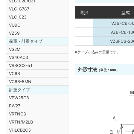
VLC-020/021
VLC-G787
選択
型式
VLC-023
VZ6FC6-5
VU9C
VZ6FC6-10
VZ59
荷重・計重タイプ
VZ6FC6-20
VS2M
※ケーブル込みの質量です。
VS40AC3
VRSCC3-5T
外形寸法
（単位：mm）
VC6B
VC6B-5MN
計重タイプ
VPW25C3
PW27
VRTNC3
VRTN/M2LB
VHLCB2C3