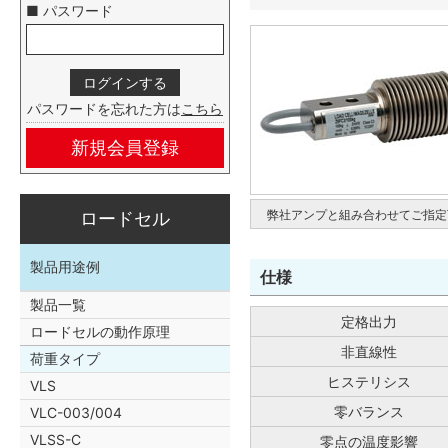
■ パスワード
パスワードを忘れた方は
こちら
新規会員登録
弊社アンプと組み合わせてご指定
ロードセル
製品用途例
仕様
製品一覧
定格出力
ロードセルの動作原理
非直線性
荷重タイプ
ヒステリシス
VLS
零バランス
VLC-003/004
VLSS-C
零点の温度影響