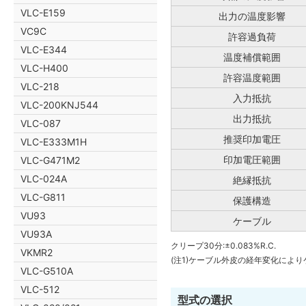
VLC-E159
出力の温度影響
VC9C
許容過負荷
VLC-E344
温度補償範囲
VLC-H400
許容温度範囲
VLC-218
入力抵抗
VLC-200KNJ544
出力抵抗
VLC-087
推奨印加電圧
VLC-E333M1H
印加電圧範囲
VLC-G471M2
VLC-024A
絶縁抵抗
VLC-G811
保護構造
VU93
ケーブル
VU93A
クリープ30分:±0.083%R.C.
VKMR2
(注1)ケーブル外皮の経年変化によ
VLC-G510A
VLC-512
型式の選択