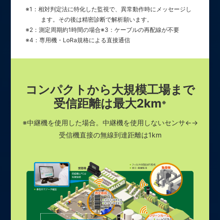
※1：相対判定法に特化した監視で、異常動作時にメッセージし
ます。その後は精密診断で解析願います。
※2：測定周期約1時間の場合
※3：ケーブルの再配線が不要
※4：専用機・LoRa規格による直接通信
コンパクトから大規模工場まで
受信距離は最大2km
※
※中継機を使用した場合。中継機を使用しないセンサ←→
受信機直接の無線到達距離は1km