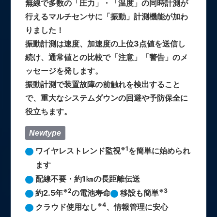
無線で多数の「圧力」・「温度」の同時計測が
行えるマルチセンサに「振動」計測機能が加わ
りました！
振動計測は速度、加速度の上位3点値を送信し
続け、通常値との比較で「注意」「警告」のメ
ッセージを発します。
振動計測で装置故障の前触れを検出すること
で、重大なシステムダウンの回避や予防保全に
役立ちます。
Newtype
※1
ワイヤレストレンド監視
を簡単に始められ
ます
配線不要・約1㎞の長距離伝送
※2
※3
約2.5年
の電池寿命
移設も簡単
※4
クラウド使用なし
、情報管理に安心